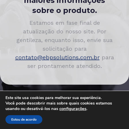
maiores informações
sobre o produto.
Estamos em fase final de
atualização do nosso site. Por
gentileza, enquanto isso, envie sua
solicitação para
contato@ebpsolutions.com.br
para
ser prontamente atendido.
Este site usa cookies para melhorar sua experiência.
Você pode descobrir mais sobre quais cookies estamos
usando ou desativá-los nas
configurações
.
Estou de acordo