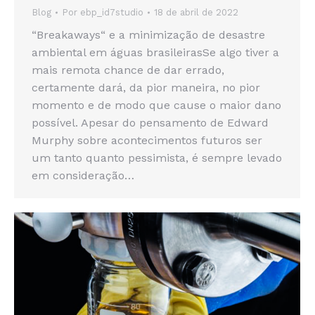
Blog
Por
ebp_id7studio
18 de abril de 2022
“Breakaways“ e a minimização de desastre
ambiental em águas brasileirasSe algo tiver a
mais remota chance de dar errado,
certamente dará, da pior maneira, no pior
momento e de modo que cause o maior dano
possível. Apesar do pensamento de Edward
Murphy sobre acontecimentos futuros ser
um tanto quanto pessimista, é sempre levado
em consideração…