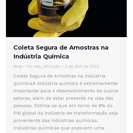
Coleta Segura de Amostras na
Indústria Química
Blog
Por
ebp_id7studio
2 de abril de 2022
Coleta Segura de Amostras na Indústria
QuímicaA indústria química é extremamente
importante para o desenvolvimento de outros
setores, além de estar presente na vida das
pessoas. Estima-se que em torno de 8% do
PIB global da indústria de transformação seja
proveniente das indústrias químicas.
Indústrias químicas que possuem uma